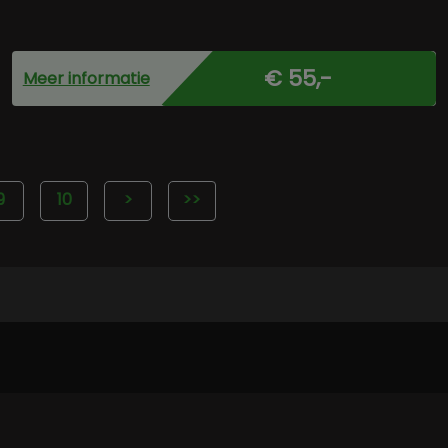
€ 55,-
Meer informatie
9
10
>
>>