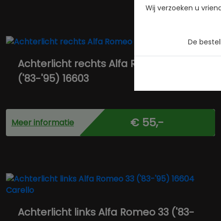
Wij verzoeken u vrien
De beste
Achterlicht rechts Alfa Romeo 33
('83-'95) 16603
€ 55,-
Meer informatie
Achterlicht links Alfa Romeo 33 ('83-