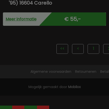
'95) 16604 Carello
€ 55,-
Meer informatie
<<
<
1
Algemene voorwaarden
Retourneren
Beta
Mogelijk gemaakt door
Mobilox