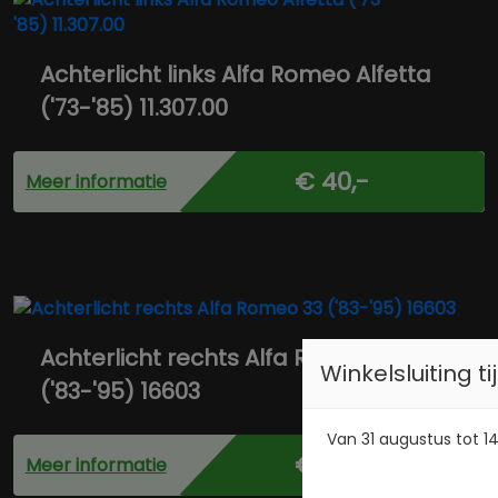
Achterlicht links Alfa Romeo Alfetta
('73-'85) 11.307.00
€ 40,-
Meer informatie
Achterlicht rechts Alfa Romeo 33
Winkelsluiting 
('83-'95) 16603
Van 31 augustus tot 14
€ 25,-
Meer informatie