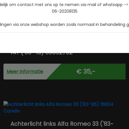
delijk om contact met ons op te nemen via mail of whatsapp ->
06-20208135
llingen via onze webshop worden zoals normaal in behandeling
Achterlicht linksbinnen Alfa Romeo
147 ('00-'10) 60692792
€ 35,-
Meer informatie
Achterlicht links Alfa Romeo 33 ('83-