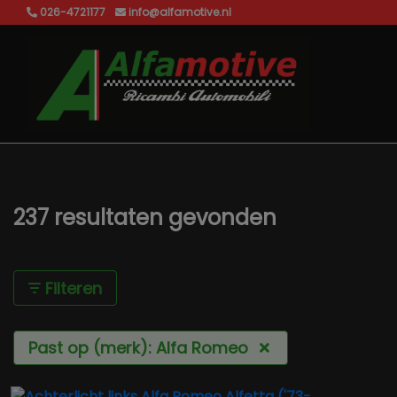
026-4721177
info@alfamotive.nl
237 resultaten gevonden
Filteren
Past op (merk): Alfa Romeo