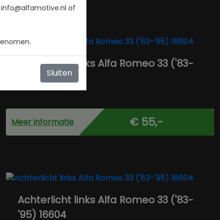
 info@alfamotive.nl of
 genomen.
Achterlicht links Alfa Romeo 33 ('83-
Sluiten
'95) 16604
€ 55,-
Meer informatie
Achterlicht links Alfa Romeo 33 ('83-
'95) 16604