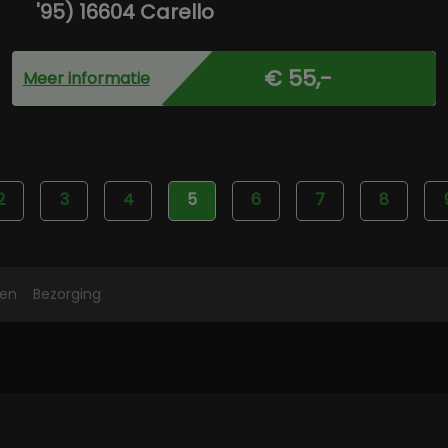
'95) 16604 Carello
€ 55,-
Meer informatie
2
3
4
5
6
7
8
len
Bezorging