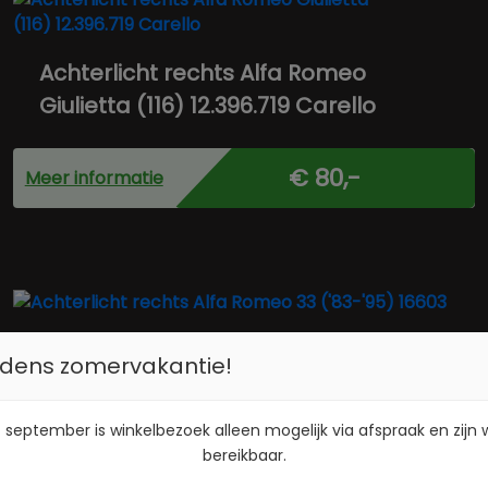
Achterlicht rechts Alfa Romeo
Giulietta (116) 12.396.719 Carello
€ 80,-
Meer informatie
Achterlicht rechts Alfa Romeo 33
tijdens zomervakantie!
('83-'95) 16603
 september is winkelbezoek alleen mogelijk via afspraak en zijn
€ 55,-
Meer informatie
bereikbaar.