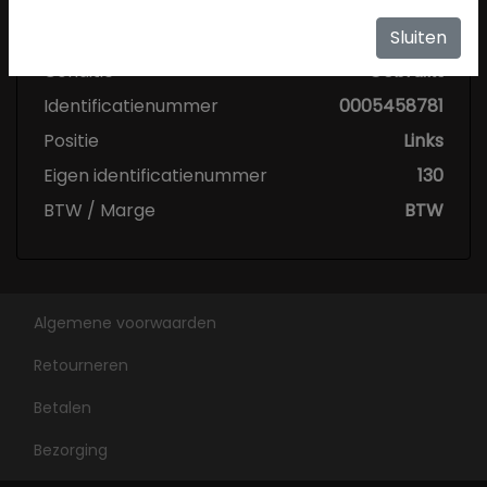
Specificaties
Sluiten
Conditie
Gebruikt
Identificatienummer
0005458781
Positie
Links
Eigen identificatienummer
130
BTW / Marge
BTW
Algemene voorwaarden
Retourneren
Betalen
Bezorging