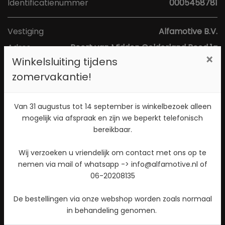
Identificatienummer
0005458781
Vestiging
Alfamotive B.V.
Adres
Poort van Midden Gelderland Rood 1a
×
Winkelsluiting tijdens
Postcode
6666 LS
zomervakantie!
Plaats
Heteren
Toon kaart
Van 31 augustus tot 14 september is winkelbezoek alleen
mogelijk via afspraak en zijn we beperkt telefonisch
bereikbaar.
Direct contact opnemen? Bel 026-4721177!
Wij verzoeken u vriendelijk om contact met ons op te
Stuur een WhatsApp bericht!
nemen via mail of whatsapp -> info@alfamotive.nl of
06-20208135
Check beschikbaarheid
De bestellingen via onze webshop worden zoals normaal
in behandeling genomen.