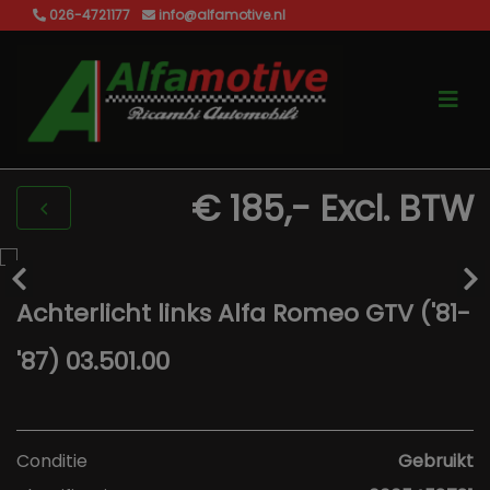
026-4721177
info@alfamotive.nl
€ 185,-
Excl. BTW
Achterlicht links Alfa Romeo GTV ('81-
'87) 03.501.00
Conditie
Gebruikt