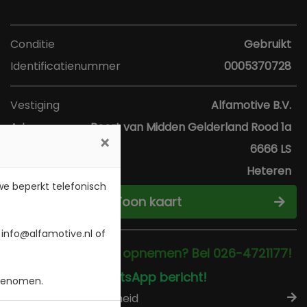
Conditie
Gebruikt
Identificatienummer
0005370728
Vestiging
Alfamotive B.V.
Adres
Poort van Midden Gelderland Rood 1a
×
Postcode
6666 LS
Plaats
Heteren
 we beperkt telefonisch
Toon kaart
 info@alfamotive.nl of
Direct contact opnemen? Bel 026-4721177!
Stuur een WhatsApp bericht!
 genomen.
Check beschikbaarheid