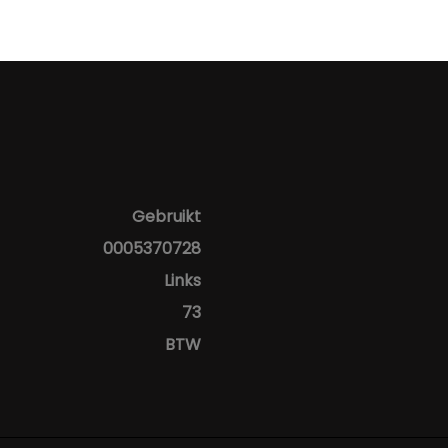
Gebruikt
0005370728
Links
73
BTW