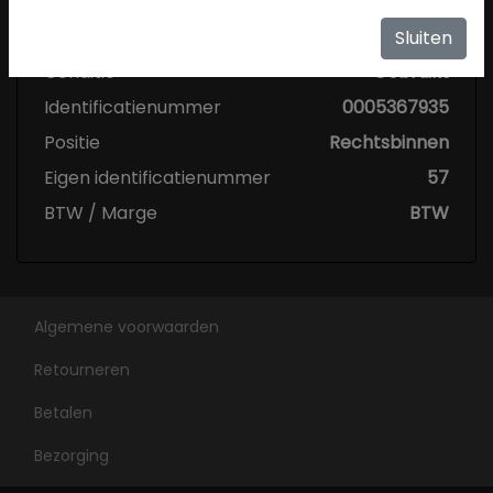
Specificaties
Sluiten
Conditie
Gebruikt
Identificatienummer
0005367935
Positie
Rechtsbinnen
Eigen identificatienummer
57
BTW / Marge
BTW
Algemene voorwaarden
Retourneren
Betalen
Bezorging