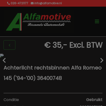
026-4721177
info@alfamotive.nl
€ 35,-
Excl. BTW
Achterlicht rechtsbinnen Alfa Romeo
145 ('94-'00) 36400748
Conditie
Gebruikt