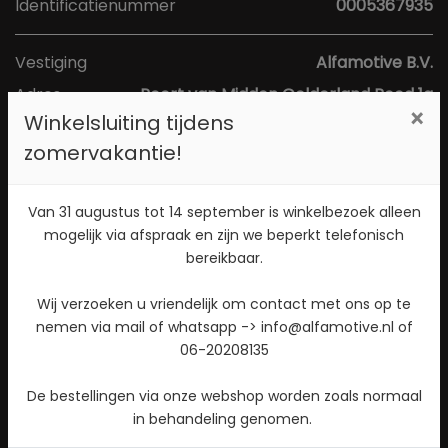
Identificatienummer
0005367935
Vestiging
Alfamotive B.V.
Adres
Poort van Midden Gelderland Rood 1a
×
Winkelsluiting tijdens
Postcode
6666 LS
zomervakantie!
Plaats
Heteren
Toon kaart
Van 31 augustus tot 14 september is winkelbezoek alleen
mogelijk via afspraak en zijn we beperkt telefonisch
bereikbaar.
Direct contact opnemen? Bel 026-4721177!
Wij verzoeken u vriendelijk om contact met ons op te
Stuur een WhatsApp bericht!
nemen via mail of whatsapp -> info@alfamotive.nl of
06-20208135
Check beschikbaarheid
De bestellingen via onze webshop worden zoals normaal
in behandeling genomen.