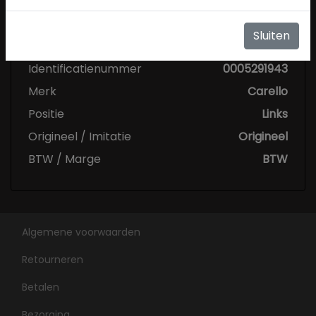
Specificaties
Sluiten
Conditie
Gebruikt
Identificatienummer
0005291943
Merk
Carello
Positie
Links
Origineel / Imitatie
Origineel
BTW / Marge
BTW
Algemene voorwaarden
Retourneren
Betalen
Bezorging