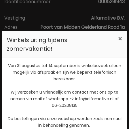
Identificatienummer
0005291943
Vestiging
Alfamotive B.V.
Adres
Poort van Midden Gelderland Rood 1a
Postcode
6666 LS
×
Winkelsluiting tijdens
Plaats
Heteren
zomervakantie!
Toon kaart
Van 31 augustus tot 14 september is winkelbezoek alleen
mogelijk via afspraak en zijn we beperkt telefonisch
bereikbaar.
Direct contact opnemen? Bel 026-4721177!
Wij verzoeken u vriendelijk om contact met ons op te
Stuur een WhatsApp bericht!
nemen via mail of whatsapp -> info@alfamotive.nl of
Check beschikbaarheid
06-20208135
De bestellingen via onze webshop worden zoals normaal
in behandeling genomen.