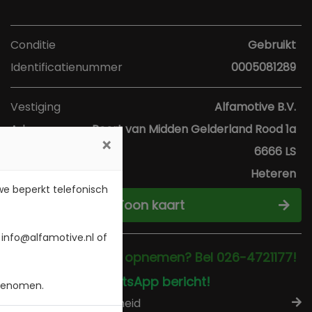
Conditie
Gebruikt
Identificatienummer
0005081289
Vestiging
Alfamotive B.V.
Adres
Poort van Midden Gelderland Rood 1a
×
Postcode
6666 LS
Plaats
Heteren
 we beperkt telefonisch
Toon kaart
 info@alfamotive.nl of
Direct contact opnemen? Bel 026-4721177!
Stuur een WhatsApp bericht!
 genomen.
Check beschikbaarheid