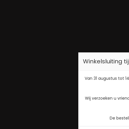
Winkelsluiting 
Van 31 augustus tot 14
Wij verzoeken u vrien
De beste