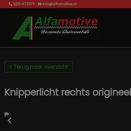
026-4721177
info@alfamotive.nl
Terug naar overzicht
Knipperlicht rechts originee