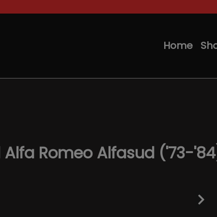
Home
Sh
l Alfa Romeo Alfasud ('73-'84