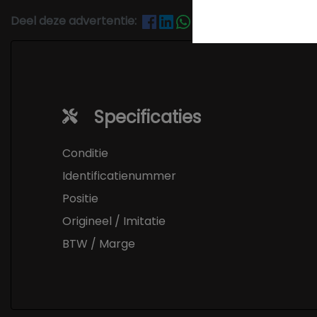
Deel deze advertentie:
Specificaties
Conditie
Identificatienummer
Positie
Origineel / Imitatie
BTW / Marge