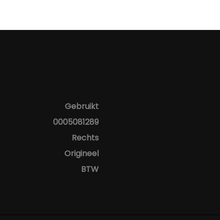
Gebruikt
0005081289
Rechts
Origineel
BTW