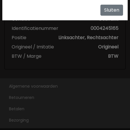
Specificaties
Sluiten
Conditie
Gebruikt
Identificatienummer
0004245165
Positie
Linksachter, Rechtsachter
Origineel / Imitatie
Origineel
BTW / Marge
BTW
Algemene voorwaarden
Retourneren
Betalen
Bezorging