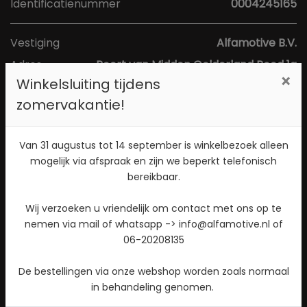
Identificatienummer
0004245165
Vestiging
Alfamotive B.V.
Adres
Poort van Midden Gelderland Rood 1a
×
Winkelsluiting tijdens
Postcode
6666 LS
zomervakantie!
Plaats
Heteren
Toon kaart
Van 31 augustus tot 14 september is winkelbezoek alleen
mogelijk via afspraak en zijn we beperkt telefonisch
bereikbaar.
Direct contact opnemen? Bel 026-4721177!
Wij verzoeken u vriendelijk om contact met ons op te
Stuur een WhatsApp bericht!
nemen via mail of whatsapp -> info@alfamotive.nl of
06-20208135
Check beschikbaarheid
De bestellingen via onze webshop worden zoals normaal
in behandeling genomen.