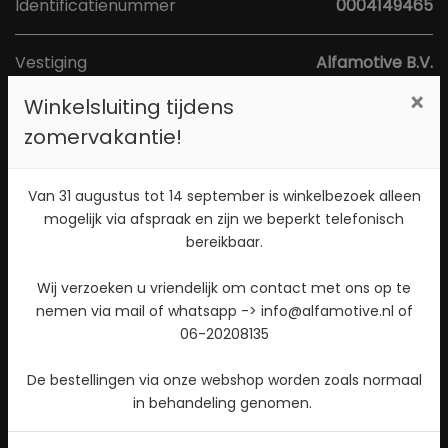
Identificatienummer
0004149465
Vestiging
Alfamotive B.V.
Adres
Poort van Midden Gelderland Rood 1a
×
Winkelsluiting tijdens
Postcode
6666 LS
zomervakantie!
Plaats
Heteren
Van 31 augustus tot 14 september is winkelbezoek alleen
Toon kaart
mogelijk via afspraak en zijn we beperkt telefonisch
bereikbaar.
Direct contact opnemen? Bel 026-4721177!
Wij verzoeken u vriendelijk om contact met ons op te
nemen via mail of whatsapp -> info@alfamotive.nl of
Stuur een WhatsApp bericht!
06-20208135
Check beschikbaarheid
De bestellingen via onze webshop worden zoals normaal
in behandeling genomen.