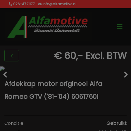
026-4721177
info@alfamotive.nl
€ 60,-
Excl. BTW
Afdekkap motor origineel Alfa
Romeo GTV ('81-'04) 60617601
Conditie
Gebruikt