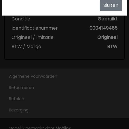
Specificaties
Sluiten
Conditie
Gebruikt
Identificatienummer
0004149465
Origineel / Imitatie
Origineel
BTW / Marge
BTW
Algemene voorwaarden
Retourneren
Betalen
Bezorging
Mogelijk gemaakt door
Mobilox