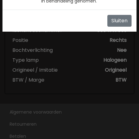
in behandeling genomen.
Specificaties
Conditie
Gebruikt
Sluiten
Identificatienummer
0004147053
Positie
Rechts
Bochtverlichting
Nee
Type lamp
Halogeen
Origineel / Imitatie
Origineel
BTW / Marge
BTW
Algemene voorwaarden
Retourneren
Betalen