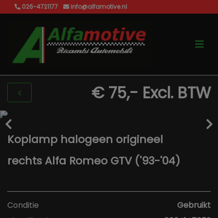
026-4721177
info@alfamotive.nl
€ 75,-
Excl. BTW
Koplamp halogeen origineel
rechts Alfa Romeo GTV ('93-'04)
Conditie
Gebruikt