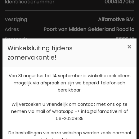
Identificatienummer
0004147053
Vestiging
Alfamotive B.V.
Adres
Poort van Midden Gelderland Rood 1a
Postcode
6666 LS
×
Winkelsluiting tijdens
Plaats
Heteren
zomervakantie!
Toon kaart
Van 31 augustus tot 14 september is winkelbezoek alleen
mogelijk via afspraak en zijn we beperkt telefonisch
Direct contact opnemen? Bel 026-4721177!
bereikbaar.
Stuur een WhatsApp bericht!
Wij verzoeken u vriendelijk om contact met ons op te
nemen via mail of whatsapp -> info@alfamotive.nl of
Check beschikbaarheid
06-20208135
De bestellingen via onze webshop worden zoals normaal