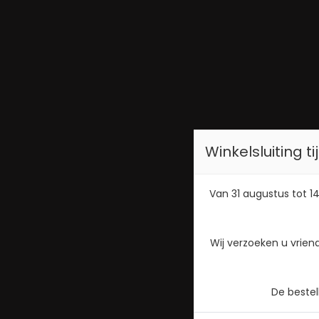
Winkelsluiting 
Van 31 augustus tot 14
Wij verzoeken u vrien
De beste