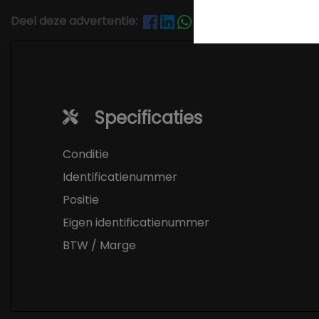
Deel deze advertentie:
Specificaties
Conditie
Identificatienummer
Positie
Eigen identificatienummer
BTW / Marge