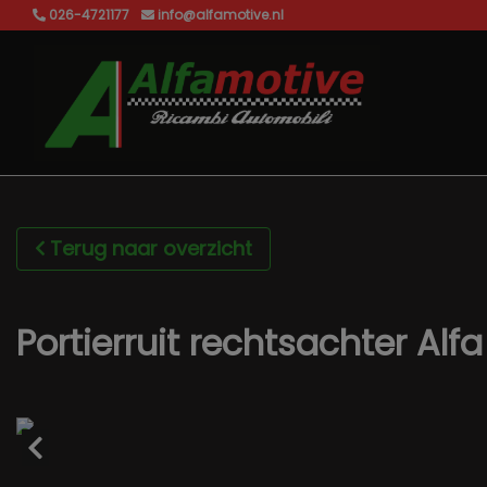
026-4721177
info@alfamotive.nl
Terug naar overzicht
Portierruit rechtsachter Al