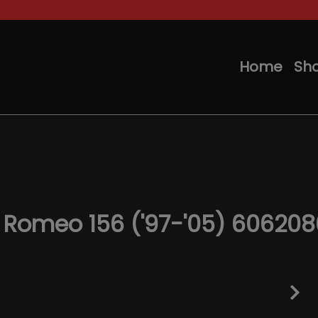
Home
Sh
fa Romeo 156 ('97-'05) 60620