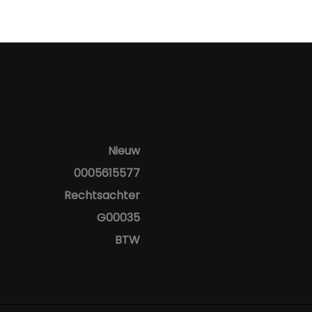
Nieuw
0005615577
Rechtsachter
G00035
BTW