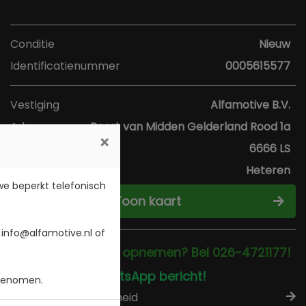
Conditie
Nieuw
Identificatienummer
0005615577
Vestiging
Alfamotive B.V.
Adres
Poort van Midden Gelderland Rood 1a
×
Postcode
6666 LS
Plaats
Heteren
 we beperkt telefonisch
Toon kaart
 info@alfamotive.nl of
Direct contact opnemen? Bel 026-4721177!
Stuur een WhatsApp bericht!
 genomen.
Check beschikbaarheid