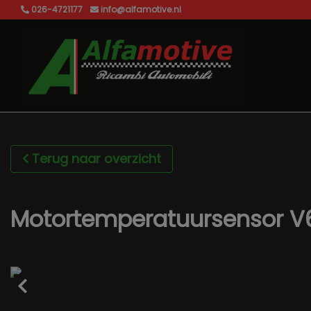
026-4721177
info@alfamotive.nl
Terug naar overzicht
Motortemperatuursensor V6 