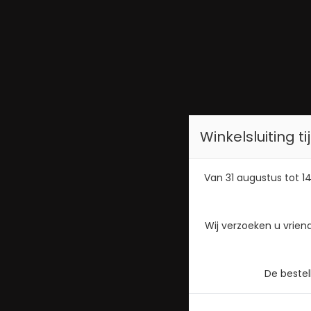
Winkelsluiting 
Van 31 augustus tot 14
Wij verzoeken u vrien
De beste