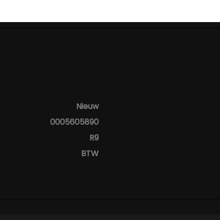
Nieuw
0005605890
R9
BTW