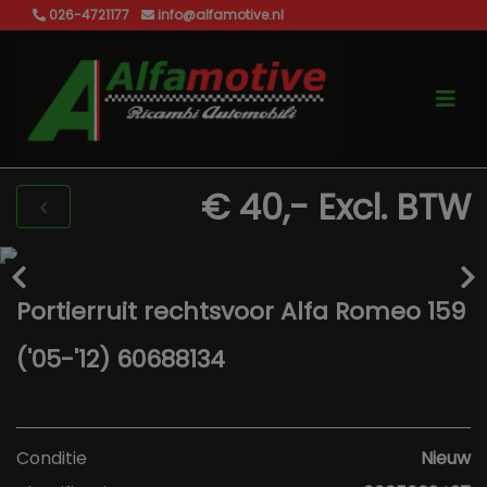
026-4721177
info@alfamotive.nl
€ 40,-
Excl. BTW
Portierruit rechtsvoor Alfa Romeo 159
('05-'12) 60688134
Conditie
Nieuw