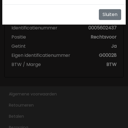
Specificaties
Sluiten
Conditie
Nieuw
Identificatienummer
0005602437
Positie
Rechtsvoor
Getint
Ja
Eigen identificatienummer
G00028
BTW / Marge
BTW
Algemene voorwaarden
Retourneren
Betalen
Bezorging