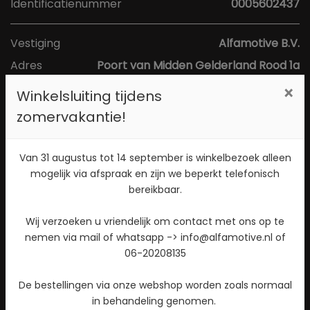
Identificatienummer
0005602437
Vestiging
Alfamotive B.V.
Adres
Poort van Midden Gelderland Rood 1a
Postcode
6666 LS
×
Winkelsluiting tijdens
Plaats
Heteren
zomervakantie!
Toon kaart
Van 31 augustus tot 14 september is winkelbezoek alleen
mogelijk via afspraak en zijn we beperkt telefonisch
bereikbaar.
Direct contact opnemen? Bel 026-4721177!
Wij verzoeken u vriendelijk om contact met ons op te
Stuur een WhatsApp bericht!
nemen via mail of whatsapp -> info@alfamotive.nl of
Check beschikbaarheid
06-20208135
De bestellingen via onze webshop worden zoals normaal
in behandeling genomen.