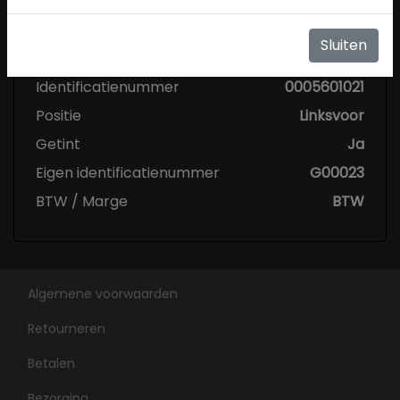
Specificaties
Sluiten
Conditie
Nieuw
Identificatienummer
0005601021
Positie
Linksvoor
Getint
Ja
Eigen identificatienummer
G00023
BTW / Marge
BTW
Algemene voorwaarden
Retourneren
Betalen
Bezorging