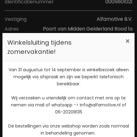
Identificatienummer
0005601021
Vestiging
Alfamotive B.V.
Adres
Poort van Midden Gelderland Rood 1a
Postcode
6666 LS
×
Winkelsluiting tijdens
Plaats
Heteren
zomervakantie!
Toon kaart
Van 31 augustus tot 14 september is winkelbezoek alleen
mogelijk via afspraak en zijn we beperkt telefonisch
bereikbaar.
Direct contact opnemen? Bel 026-4721177!
Wij verzoeken u vriendelijk om contact met ons op te
Stuur een WhatsApp bericht!
nemen via mail of whatsapp -> info@alfamotive.nl of
Check beschikbaarheid
06-20208135
De bestellingen via onze webshop worden zoals normaal
in behandeling genomen.