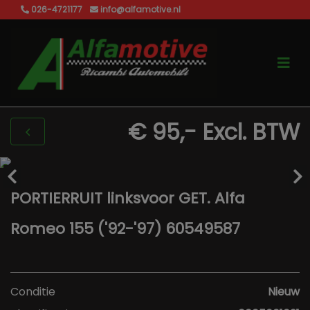
026-4721177
info@alfamotive.nl
€ 95,-
Excl. BTW
PORTIERRUIT linksvoor GET. Alfa
Romeo 155 ('92-'97) 60549587
Conditie
Nieuw