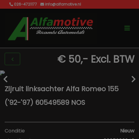
026-4721177
info@alfamotive.nl
€ 50,-
Excl. BTW
Zijruit linksachter Alfa Romeo 155
('92-'97) 60549589 NOS
Conditie
Nieuw