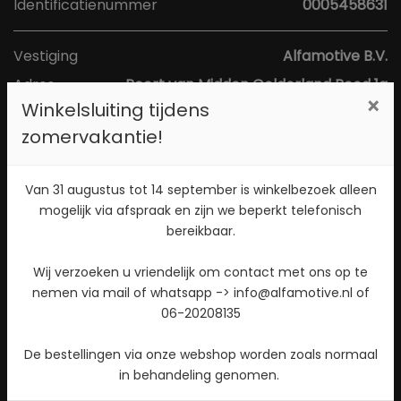
Identificatienummer
0005458631
Vestiging
Alfamotive B.V.
Adres
Poort van Midden Gelderland Rood 1a
×
Winkelsluiting tijdens
Postcode
6666 LS
zomervakantie!
Plaats
Heteren
Toon kaart
Van 31 augustus tot 14 september is winkelbezoek alleen
mogelijk via afspraak en zijn we beperkt telefonisch
bereikbaar.
Direct contact opnemen? Bel 026-4721177!
Wij verzoeken u vriendelijk om contact met ons op te
Stuur een WhatsApp bericht!
nemen via mail of whatsapp -> info@alfamotive.nl of
06-20208135
Check beschikbaarheid
De bestellingen via onze webshop worden zoals normaal
in behandeling genomen.