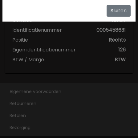
Specificaties
Sluiten
Conditie
Nieuw
Identificatienummer
0005458631
Positie
Rechts
Eigen identificatienummer
126
BTW / Marge
BTW
Algemene voorwaarden
Retourneren
Betalen
Bezorging