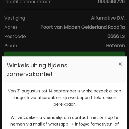
Identificatienummer
0005381726
Vestiging
Alfamotive B.V.
Adres
Poort van Midden Gelderland Rood 1a
Postcode
6666 LS
Plaats
Heteren
Toon kaart
×
Winkelsluiting tijdens
zomervakantie!
Direct contact opnemen? Bel 026-4721177!
Van 31 augustus tot 14 september is winkelbezoek alleen
Stuur een WhatsApp bericht!
mogelijk via afspraak en zijn we beperkt telefonisch
bereikbaar.
Check beschikbaarheid
Wij verzoeken u vriendelijk om contact met ons op te
nemen via mail of whatsapp -> info@alfamotive.nl of