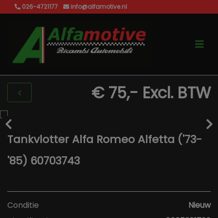
026-4721177
info@alfamotive.nl
€ 75,-
Excl. BTW
Tankvlotter Alfa Romeo Alfetta ('73-
'85) 60703743
Conditie
Nieuw