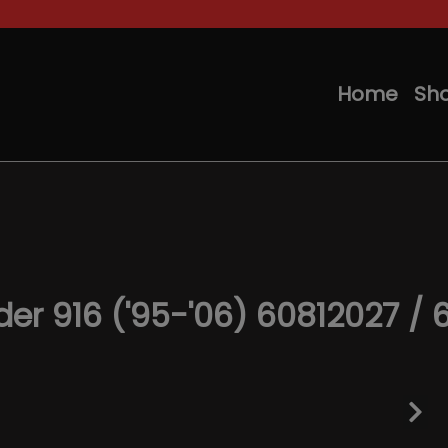
Home
Sh
er 916 ('95-'06) 60812027 / 