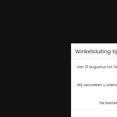
Winkelsluiting 
Van 31 augustus tot 14
Wij verzoeken u vrien
De beste