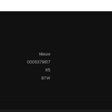
Nieuw
0005379617
R5
BTW