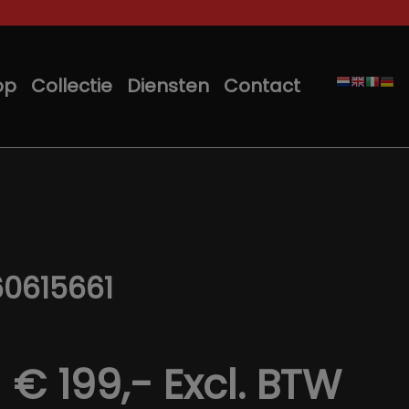
op
Collectie
Diensten
Contact
60615661
€ 199,-
Excl. BTW