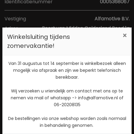
Identificatienummer
0005368067
Vestiging
Alfamotive B.V.
Adres
Poort van Midden Gelderland Rood 1a
×
Winkelsluiting tijdens
Postcode
6666 LS
zomervakantie!
Plaats
Heteren
Toon kaart
Van 31 augustus tot 14 september is winkelbezoek alleen
mogelijk via afspraak en zijn we beperkt telefonisch
bereikbaar.
Direct contact opnemen? Bel 026-4721177!
Wij verzoeken u vriendelijk om contact met ons op te
Stuur een WhatsApp bericht!
nemen via mail of whatsapp -> info@alfamotive.nl of
06-20208135
Check beschikbaarheid
De bestellingen via onze webshop worden zoals normaal
in behandeling genomen.