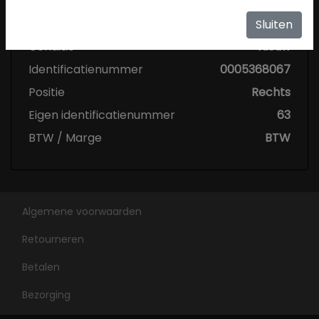
Specificaties
Sluiten
Conditie
Nieuw
Identificatienummer
0005368067
Positie
Rechts
Eigen identificatienummer
63
BTW / Marge
BTW
Algemene voorwaarden
Retourneren
Betalen
Bezorging