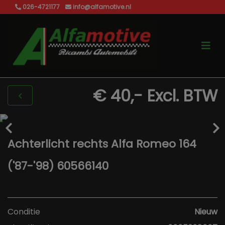
026-4721177
info@alfamotive.nl
€ 40,-
Excl. BTW
Achterlicht rechts Alfa Romeo 164
('87-'98) 60566140
Conditie
Nieuw