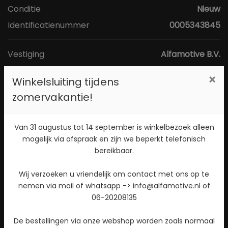
Conditie
Nieuw
Identificatienummer
0005343845
Vestiging
Alfamotive B.V.
Adres
Poort van Midden Gelderland Rood 1a
×
Winkelsluiting tijdens
Postcode
6666 LS
zomervakantie!
Plaats
Heteren
Toon kaart
Van 31 augustus tot 14 september is winkelbezoek alleen
mogelijk via afspraak en zijn we beperkt telefonisch
bereikbaar.
Direct contact opnemen? Bel 026-4721177!
Wij verzoeken u vriendelijk om contact met ons op te
nemen via mail of whatsapp -> info@alfamotive.nl of
Stuur een WhatsApp bericht!
06-20208135
Check beschikbaarheid
De bestellingen via onze webshop worden zoals normaal