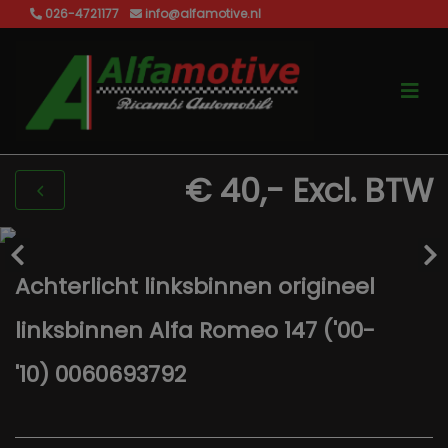
026-4721177
info@alfamotive.nl
€ 40,-
Excl. BTW
Achterlicht linksbinnen origineel
linksbinnen Alfa Romeo 147 ('00-
'10) 0060693792