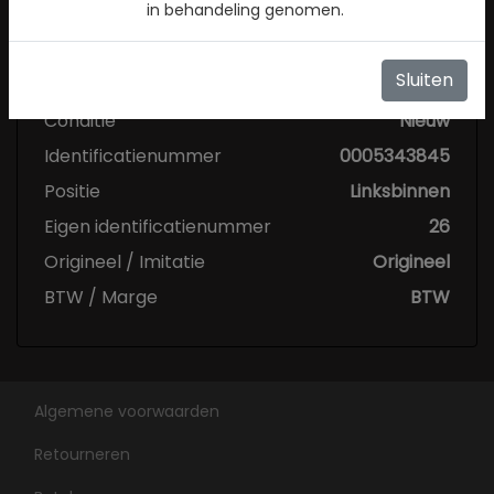
in behandeling genomen.
Specificaties
Sluiten
Conditie
Nieuw
Identificatienummer
0005343845
Positie
Linksbinnen
Eigen identificatienummer
26
Origineel / Imitatie
Origineel
BTW / Marge
BTW
Algemene voorwaarden
Retourneren