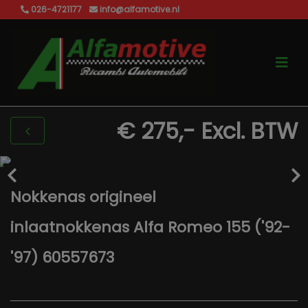
026-4721177
info@alfamotive.nl
€ 275,-
Excl. BTW
Nokkenas origineel
inlaatnokkenas Alfa Romeo 155 ('92-
'97) 60557673