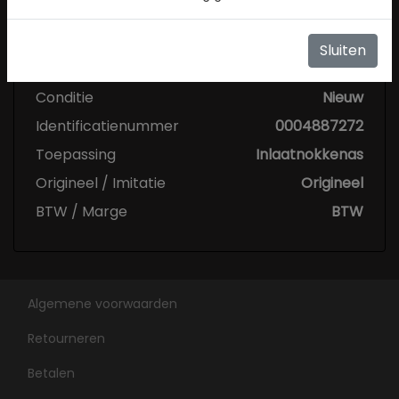
Sluiten
Specificaties
Conditie
Nieuw
Identificatienummer
0004887272
Toepassing
Inlaatnokkenas
Origineel / Imitatie
Origineel
BTW / Marge
BTW
Algemene voorwaarden
Retourneren
Betalen