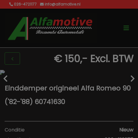
026-4721177
info@alfamotive.nl
€ 150,-
Excl. BTW
Einddemper origineel Alfa Romeo 90
('82-'88) 60741630
Conditie
Nieuw