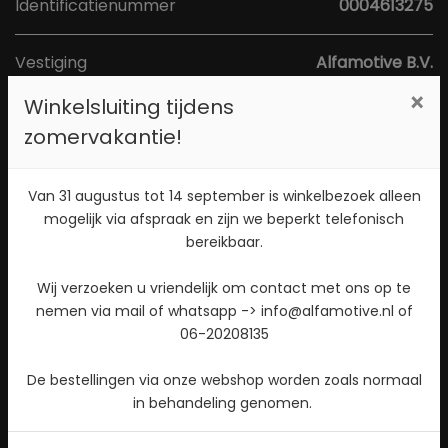
Identificatienummer
0004613275
Vestiging
Alfamotive B.V.
Adres
Poort van Midden Gelderland Rood 1a
×
Winkelsluiting tijdens
Postcode
6666 LS
zomervakantie!
Plaats
Heteren
Van 31 augustus tot 14 september is winkelbezoek alleen
Toon kaart
mogelijk via afspraak en zijn we beperkt telefonisch
bereikbaar.
Direct contact opnemen? Bel 026-4721177!
Wij verzoeken u vriendelijk om contact met ons op te
nemen via mail of whatsapp -> info@alfamotive.nl of
Stuur een WhatsApp bericht!
06-20208135
Check beschikbaarheid
De bestellingen via onze webshop worden zoals normaal
in behandeling genomen.