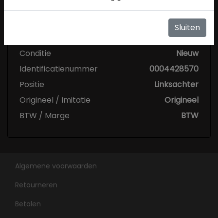
Sluiten
Specificaties
Conditie
Nieuw
Identificatienummer
0004428570
Positie
Linksachter
Origineel / Imitatie
Origineel
BTW / Marge
BTW
Algemene voorwaarden
Retourneren
Betalen