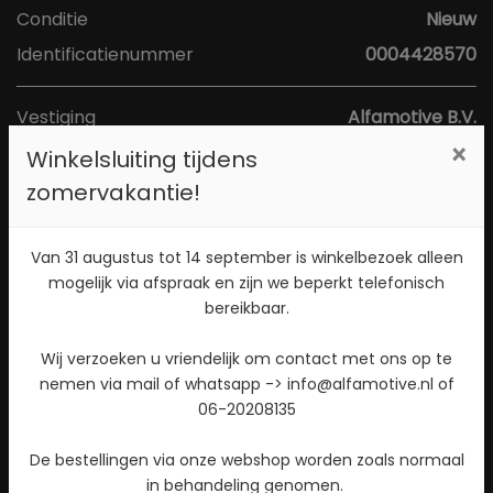
Conditie
Nieuw
Identificatienummer
0004428570
Vestiging
Alfamotive B.V.
×
Adres
Poort van Midden Gelderland Rood 1a
Winkelsluiting tijdens
Postcode
6666 LS
zomervakantie!
Plaats
Heteren
Van 31 augustus tot 14 september is winkelbezoek alleen
Toon kaart
mogelijk via afspraak en zijn we beperkt telefonisch
bereikbaar.
Direct contact opnemen? Bel 026-4721177!
Wij verzoeken u vriendelijk om contact met ons op te
nemen via mail of whatsapp -> info@alfamotive.nl of
Stuur een WhatsApp bericht!
06-20208135
Check beschikbaarheid
De bestellingen via onze webshop worden zoals normaal
in behandeling genomen.