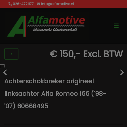
026-4721177
info@alfamotive.nl
€ 150,-
Excl. BTW
Achterschokbreker origineel
linksachter Alfa Romeo 166 ('98-
'07) 60668495