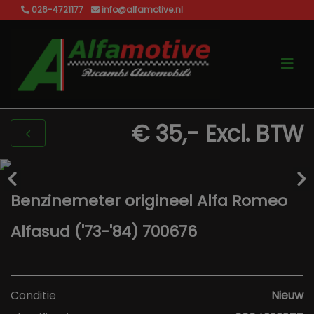
026-4721177
info@alfamotive.nl
€ 35,-
Excl. BTW
Benzinemeter origineel Alfa Romeo
Alfasud ('73-'84) 700676
Conditie
Nieuw