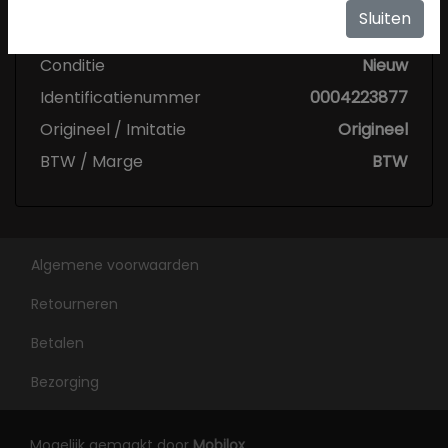
Specificaties
Sluiten
Conditie
Nieuw
Identificatienummer
0004223877
Origineel / Imitatie
Origineel
BTW / Marge
BTW
Algemene voorwaarden
Retourneren
Betalen
Bezorging
Mogelijk gemaakt door
Mobilox