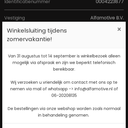
Identificatienummer
0004223877
Vestiging
Alfamotive B.V.
Adres
Poort van Midden Gelderland Rood 1a
×
Winkelsluiting tijdens
Postcode
6666 LS
zomervakantie!
Plaats
Heteren
Van 31 augustus tot 14 september is winkelbezoek alleen
Toon kaart
mogelijk via afspraak en zijn we beperkt telefonisch
bereikbaar.
Direct contact opnemen? Bel 026-4721177!
Wij verzoeken u vriendelijk om contact met ons op te
nemen via mail of whatsapp -> info@alfamotive.nl of
Stuur een WhatsApp bericht!
06-20208135
Check beschikbaarheid
De bestellingen via onze webshop worden zoals normaal
in behandeling genomen.