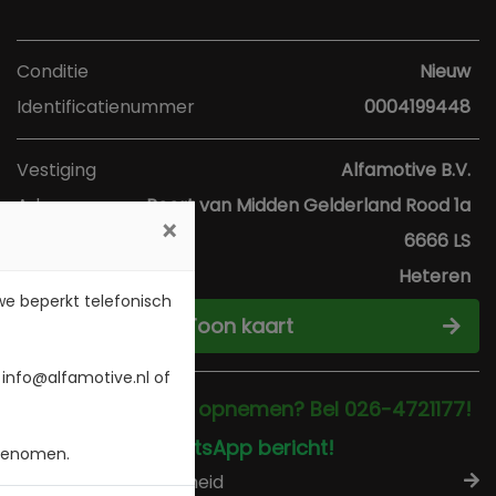
Conditie
Nieuw
Identificatienummer
0004199448
Vestiging
Alfamotive B.V.
Adres
Poort van Midden Gelderland Rood 1a
×
Postcode
6666 LS
Plaats
Heteren
 we beperkt telefonisch
Toon kaart
 info@alfamotive.nl of
Direct contact opnemen? Bel 026-4721177!
Stuur een WhatsApp bericht!
 genomen.
Check beschikbaarheid