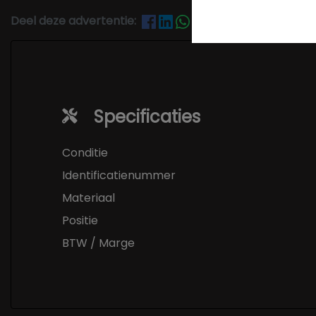
Deel deze advertentie:
Specificaties
Conditie
Identificatienummer
Materiaal
Positie
BTW / Marge