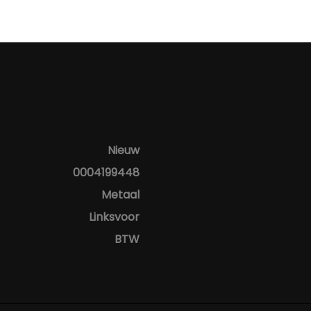
Nieuw
0004199448
Metaal
Linksvoor
BTW