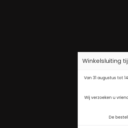
Winkelsluiting 
Van 31 augustus tot 14
Wij verzoeken u vrien
De beste