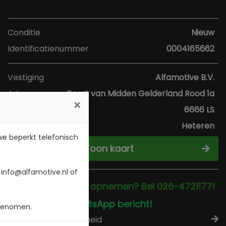
Conditie
Nieuw
Identificatienummer
0004165662
Vestiging
Alfamotive B.V.
Adres
Poort van Midden Gelderland Rood 1a
×
Postcode
6666 LS
Plaats
Heteren
 we beperkt telefonisch
Toon kaart
 info@alfamotive.nl of
Direct contact opnemen? Bel 026-4721177!
Stuur een WhatsApp bericht!
 genomen.
Check beschikbaarheid