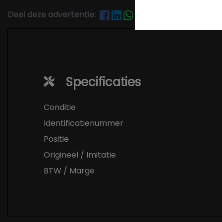
Deel deze advertentie:
Specificaties
Conditie
Identificatienummer
Positie
Origineel / Imitatie
BTW / Marge