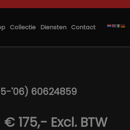
op
Collectie
Diensten
Contact
'95-'06) 60624859
€ 175,-
Excl. BTW