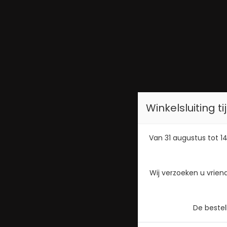
Winkelsluiting 
Van 31 augustus tot 14
Wij verzoeken u vrien
De beste