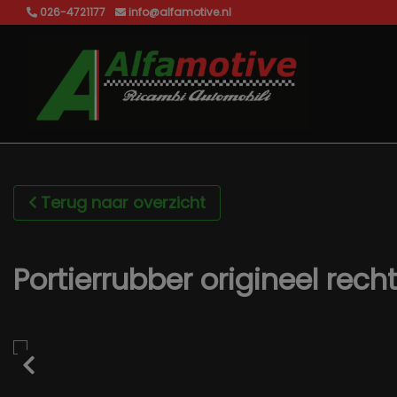
026-4721177
info@alfamotive.nl
Terug naar overzicht
Portierrubber origineel rec