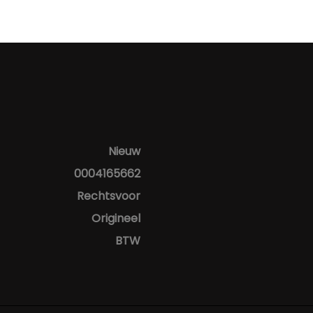
Nieuw
0004165662
Rechtsvoor
Origineel
BTW