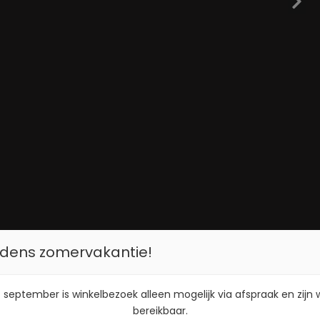
tijdens zomervakantie!
 september is winkelbezoek alleen mogelijk via afspraak en zijn
bereikbaar.