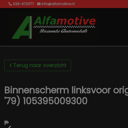
026-4721177
info@alfamotive.nl
Terug naar overzicht
Binnenscherm linksvoor origi
'79) 105395009300