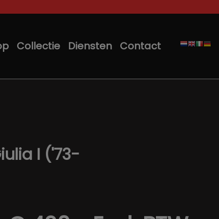
op
Collectie
Diensten
Contact
lia I ('73-