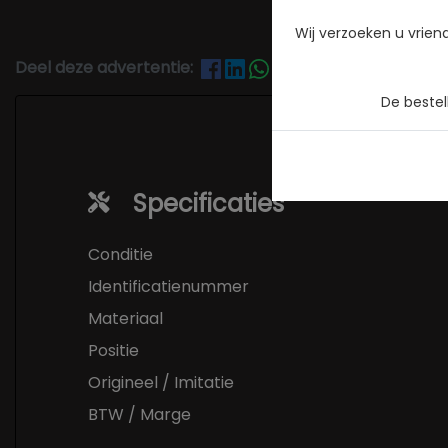
Wij verzoeken u vrien
Deel deze advertentie:
De beste
Specificaties
Conditie
Identificatienummer
Materiaal
Positie
Origineel / Imitatie
BTW / Marge