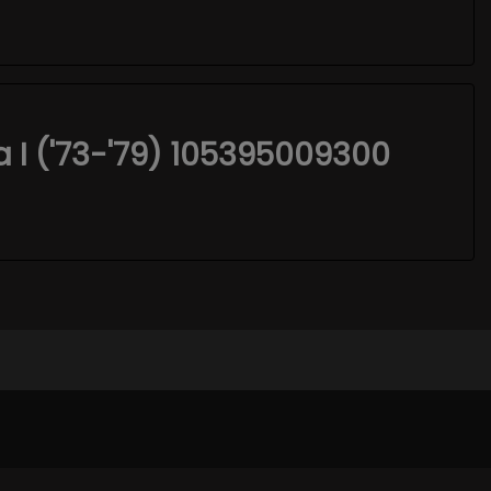
a I ('73-'79) 105395009300