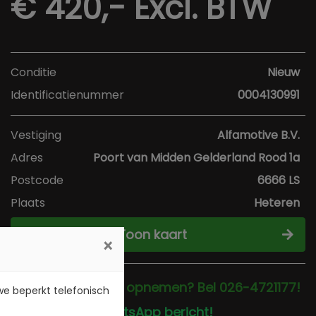
€ 420,-
Excl. BTW
Conditie
Nieuw
Identificatienummer
0004130991
Vestiging
Alfamotive B.V.
Adres
Poort van Midden Gelderland Rood 1a
Postcode
6666 LS
Plaats
Heteren
Toon kaart
×
Direct contact opnemen? Bel 026-4721177!
 we beperkt telefonisch
Stuur een WhatsApp bericht!