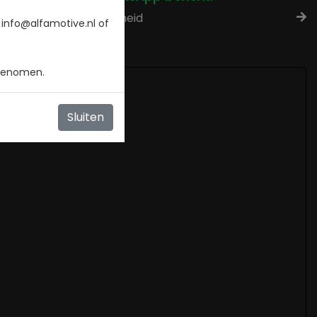
Check beschikbaarheid
 info@alfamotive.nl of
 genomen.
Sluiten