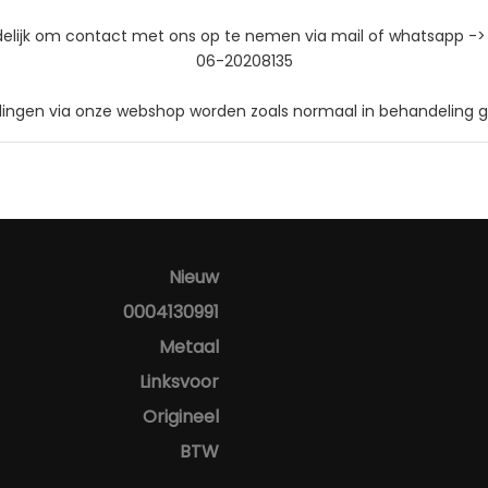
delijk om contact met ons op te nemen via mail of whatsapp ->
06-20208135
llingen via onze webshop worden zoals normaal in behandeling
Nieuw
0004130991
Metaal
Linksvoor
Origineel
BTW