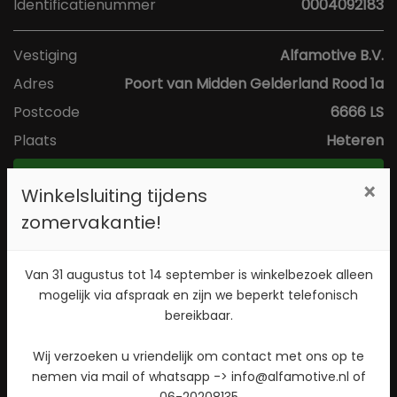
Identificatienummer
0004092183
Vestiging
Alfamotive B.V.
Adres
Poort van Midden Gelderland Rood 1a
Postcode
6666 LS
Plaats
Heteren
Toon kaart
×
Winkelsluiting tijdens
zomervakantie!
Direct contact opnemen? Bel 026-4721177!
Van 31 augustus tot 14 september is winkelbezoek alleen
Stuur een WhatsApp bericht!
mogelijk via afspraak en zijn we beperkt telefonisch
bereikbaar.
Check beschikbaarheid
Wij verzoeken u vriendelijk om contact met ons op te
nemen via mail of whatsapp -> info@alfamotive.nl of
06-20208135