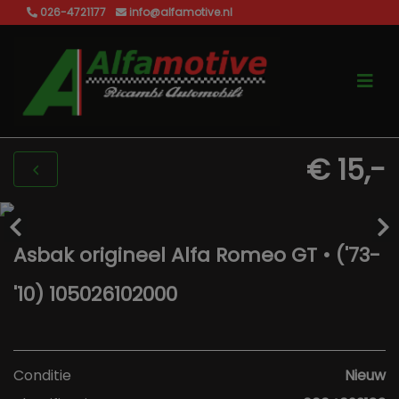
026-4721177
info@alfamotive.nl
€ 15,-
Asbak origineel Alfa Romeo GT • ('73-
'10) 105026102000
Conditie
Nieuw