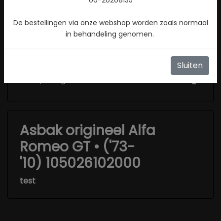
Specificaties
De bestellingen via onze webshop worden zoals normaal
Conditie
Nieuw
in behandeling genomen.
Identificatienummer
0004092183
Origineel / Imitatie
Origineel
Sluiten
BTW / Marge
Marge
Asbak origineel Alfa
Romeo GT • ('73-
'10) 105026102000
test